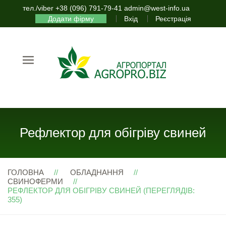
тел./viber +38 (096) 791-79-41 admin@west-info.ua
Додати фірму
Вхід
Реєстрація
Рефлектор для обігріву свиней
ГОЛОВНА
ОБЛАДНАННЯ
СВИНОФЕРМИ
РЕФЛЕКТОР ДЛЯ ОБІГРІВУ СВИНЕЙ (ПЕРЕГЛЯДІВ:
355)