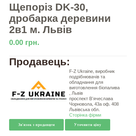
Щепоріз DK-30,
дробарка деревини
2в1 м. Львів
0.00 грн.
Продавець:
F-Z Ukraine, виробник
подрібнювачів та
обладнання для
виготовлення біопалива
, Львів
проспект В'ячеслава
Чорновола, 43а оф. 408
Львівська обл.
Сторінка фірми
Зв'язок з продавцем
Уточнити ціну