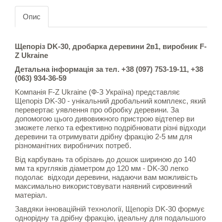
Опис
Щепоріз DK-30, дробарка деревини 2в1, виробник F-
Z Ukraine
Детальна інформація за тел. +38 (097) 753-19-11, +38
(063) 934-36-59
Kомпанія F-Z Ukraine (Ф-З Україна) представляє
Щепоріз DK-30 - унікальний дробальний комплекс, який
перевертає уявлення про обробку деревини. За
допомогою цього дивовижного пристрою відтепер ви
зможете легко та ефективно подрібнювати різні відходи
деревини та отримувати дрібну фракцію 2-5 мм для
різноманітних виробничих потреб.
Від карбувань та обрізань до дошок шириною до 140
мм та кругляків діаметром до 120 мм - DK-30 легко
подолає відходи деревини, надаючи вам можливість
максимально використовувати наявний сировинний
матеріал.
Завдяки інноваційній технології, Щепоріз DK-30 формує
однорідну та дрібну фракцію, ідеальну для подальшого