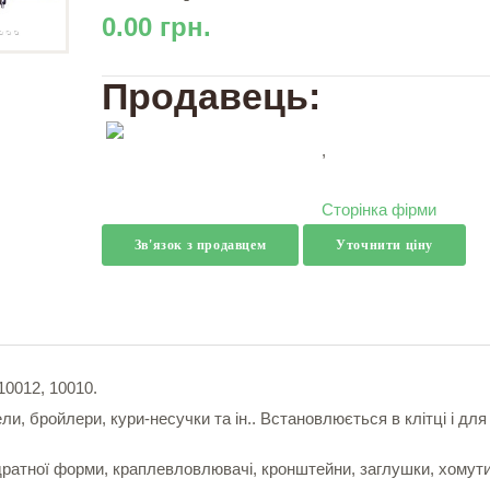
0.00 грн.
Продавець:
,
Сторінка фірми
Зв'язок з продавцем
Уточнити ціну
10012, 10010.
ли, бройлери, кури-несучки та ін.. Встановлюється в клітці і для
адратної форми, краплевловлювачі, кронштейни, заглушки, хомути