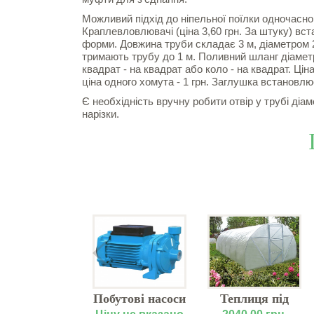
Можливий підхід до ніпельної поїлки одночасно 1
Краплевловлювачі (ціна 3,60 грн. За штуку) вс
форми. Довжина труби складає 3 м, діаметром 22 
тримають трубу до 1 м. Поливний шланг діамет
квадрат - на квадрат або коло - на квадрат. Ці
ціна одного хомута - 1 грн. Заглушка встановлює
Є необхідність вручну робити отвір у трубі діам
нарізки.
опоїлка для
Побутові насоси
Теплиця під
бройлерів
"Водолей"
плівку "Д-6"