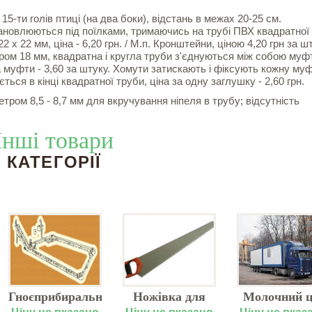
5-ти голів птиці (на два боки), відстань в межах 20-25 см.
тановлюються під поїлками, тримаючись на трубі ПВХ квадратної
х 22 мм, ціна - 6,20 грн. / М.п. Кронштейни, ціною 4,20 грн за шт
ром 18 мм, квадратна і кругла труби з'єднуються між собою му
на муфти - 3,60 за штуку. Хомути затискають і фіксують кожну муф
ться в кінці квадратної труби, ціна за одну заглушку - 2,60 грн.
етром 8,5 - 8,7 мм для вкручування ніпеля в трубу; відсутність
Інші товари
КАТЕГОРІЇ
Гноєприбиральні
Ножівка для
Молочний ц
транспортери
газобетону