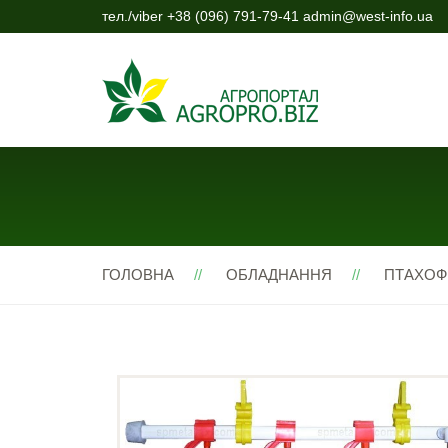
тел./viber +38 (096) 791-79-41 admin@west-info.ua
ГОЛОВНА
ОБЛАДНАННЯ
ПТАХО