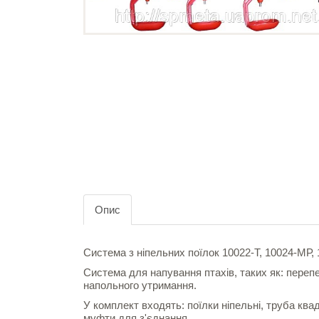
Опис
Система з ніпельних поїлок 10022-Т, 10024-МР, 
Система для напування птахів, таких як: перепе
напольного утримання.
У комплект входять: поїлки ніпельні, труба кв
муфти для з'єднання.