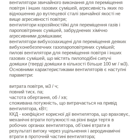
вентилятори звичайного виконання для переміщення
повітря і інших газових сумішей, агресивність яких по
відношенню до вуглецевої сталі звичайної якості не
вище агресивності повітря;
вентилятори корозійностійкі для переміщення газів і
пароповітряних сумішей, забруднених хімічно
агресивними домішками;
вентилятори вибухозахищені для переміщення деяких
вибухонебезпечних газопароповітряних сумішей;
пилові вентилятори для переміщення повітря і інших
газових сумішей, що містять пилоподібні сипучі
домішки (тверді домішки в кількості більше 100 мг / м3).
Основними характеристиками вентиляторів є наступні
параметри:
витрата повітря, м3 / ч;
повний тиск. па;
частота обертання, об / хв;
споживана потужність, що витрачається на привід
вентилятора, кВт;
ККД - коефіцієнт корисної дії вентилятора, що враховує,
механічні втрати потужності на різні види тертя в
робочих органах вентилятора, об'ємні втрати в
результаті витоку через ущільнення і аеродинамічні
втрати в проточній частині вентилятора;