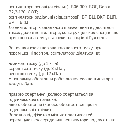
вентилятори осьові (аксіальні): В06-300, ВОГ, Ворга,
В2,3-130, СОТ;
вентилятори радіальні (відцентрові): ВР, ВЦ, ВКР, ВЦП,
ВРП, ВКЦ.
До вентиляторів загального призначення відносяться
також дахові вентилятори, конструкція яких спеціально
пристосована для установки на покрівлі будівель.
За величиною створюваного повного тиску, при
переміщенні повітря, вентилятори діляться на:
низького тиску (до 1 кПа);
середнього тиску (до 3 кПа);
високого тиску (до 12 кПа).
У напрямку обертання робочого колеса вентилятори
можуть бути:
правого обертання (колесо обертається за
годинниковою стрілкою);
лівого обертання (колесо обертається проти
годинникової стрілки).
Залежно від фізико-хімічних властивостей
переміщуються середовищ вентилятори поділяють на: