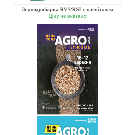
Зернодробарка RVS/RSI c нагнітачем
П
Ціну не вказано