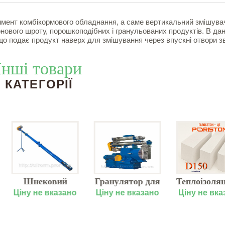
ент комбікормового обладнання, а саме вертикальний змішува
нового шроту, порошкоподібних і гранульованих продуктів. В да
о подає продукт наверх для змішування через впускні отвори з
Інші товари
КАТЕГОРІЇ
Шнековий
Гранулятор для
Теплоізоляці
транспортер
комбікорму
газобетон
Ціну не вказано
Ціну не вказано
Ціну не вказ
зерна і
ДГ-3
PORISTO
комбікормів
D150
(200x200x61