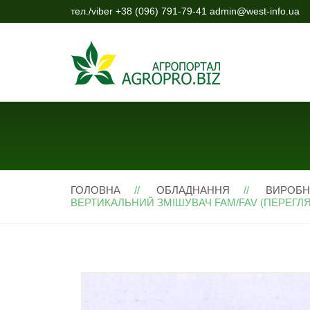
тел./viber +38 (096) 791-79-41 admin@west-info.ua
ГОЛОВНА
ОБЛАДНАННЯ
ВИРОБН
ВЕРТИКАЛЬНИЙ ЗМІШУВАЧ FAM/FAV (ПЕРЕГЛЯД