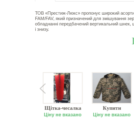
ТОВ «Престиж-Люкс» пропонує широкий асортим
FAM/FAV, який призначений для змішування зер
обладнанні передбачений вертикальний шнек, щ
і знизу.
тиляція для
Щітка-чесалка
Купити
нокомплексів
для корів
спецодяг для
у не вказано
Ціну не вказано
Ціну не вказано
Kurtsan купити
охорони,
в Дніпрі
замовити у
Львові