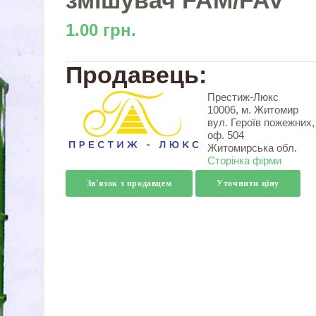
змішувач FAM/FAV
1.00 грн.
Продавець:
Престиж-Люкс
10006, м. Житомир
вул. Героїв пожежних,
оф. 504
Житомирська обл.
Сторінка фірми
Зв'язок з продавцем
Уточнити ціну