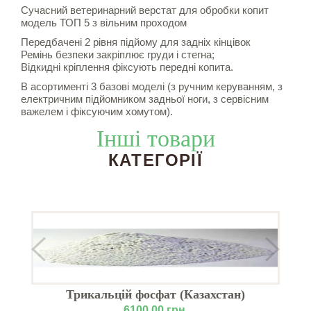
Сучасний ветеринарний верстат для обробки копит
модель ТОП 5 з вільним проходом
Передбачені 2 рівня підйому для задніх кінцівок
Ремінь безпеки закріплює груди і стегна;
Відкидні кріплення фіксують передні копита.
В асортименті 3 базові моделі (з ручним керуванням, з
електричним підйомником задньої ноги, з сервісним
важелем і фіксуючим хомутом).
Інші товари
КАТЕГОРІЇ
Трикальцій фосфат (Казахстан)
Б
6100.00 грн.