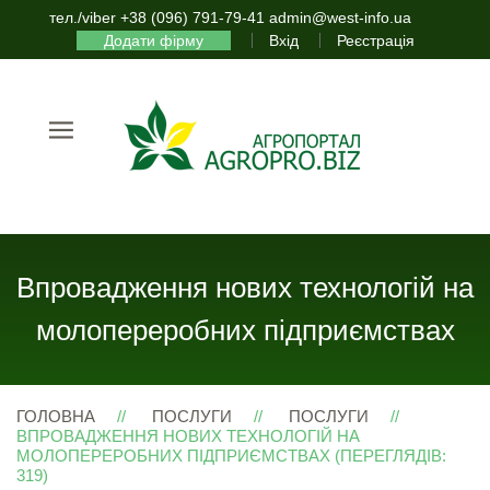
тел./viber +38 (096) 791-79-41 admin@west-info.ua
Додати фірму
Вхід
Реєстрація
Впровадження нових технологій на
молопереробних підприємствах
ГОЛОВНА
ПОСЛУГИ
ПОСЛУГИ
ВПРОВАДЖЕННЯ НОВИХ ТЕХНОЛОГІЙ НА
МОЛОПЕРЕРОБНИХ ПІДПРИЄМСТВАХ (ПЕРЕГЛЯДІВ:
319)