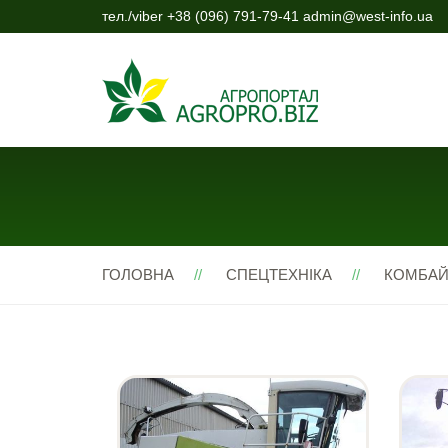
тел./viber +38 (096) 791-79-41 admin@west-info.ua
ГОЛОВНА
СПЕЦТЕХНІКА
КОМБА