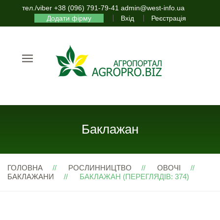
тел./viber +38 (096) 791-79-41 admin@west-info.ua
Додати фірму
Вхід
Реєстрація
Баклажан
ГОЛОВНА
РОСЛИННИЦТВО
ОВОЧІ
БАКЛАЖАНИ
БАКЛАЖАН (ПЕРЕГЛЯДІВ: 374)