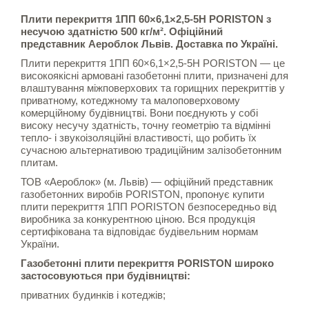
Плити перекриття 1ПП 60×6,1×2,5-5Н PORISTON з
несучою здатністю 500 кг/м². Офіційний
представник Аероблок Львів. Доставка по Україні.
Плити перекриття 1ПП 60×6,1×2,5-5Н PORISTON — це
високоякісні армовані газобетонні плити, призначені для
влаштування міжповерхових та горищних перекриттів у
приватному, котеджному та малоповерховому
комерційному будівництві. Вони поєднують у собі
високу несучу здатність, точну геометрію та відмінні
тепло- і звукоізоляційні властивості, що робить їх
сучасною альтернативою традиційним залізобетонним
плитам.
ТОВ «Аероблок» (м. Львів) — офіційний представник
газобетонних виробів PORISTON, пропонує купити
плити перекриття 1ПП PORISTON безпосередньо від
виробника за конкурентною ціною. Вся продукція
сертифікована та відповідає будівельним нормам
України.
Газобетонні плити перекриття PORISTON широко
застосовуються при будівництві:
приватних будинків і котеджів;