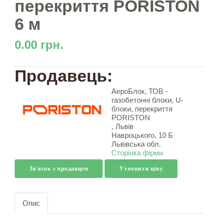
перекриття PORISTON
6 м
0.00 грн.
Продавець:
АероБлок, ТОВ -
газобетонні блоки, U-
блоки, перекриття
PORISTON
, Львів
Навроцького, 10 Б
Львівська обл.
Сторінка фірми
Зв'язок з продавцем
Уточнити ціну
Опис