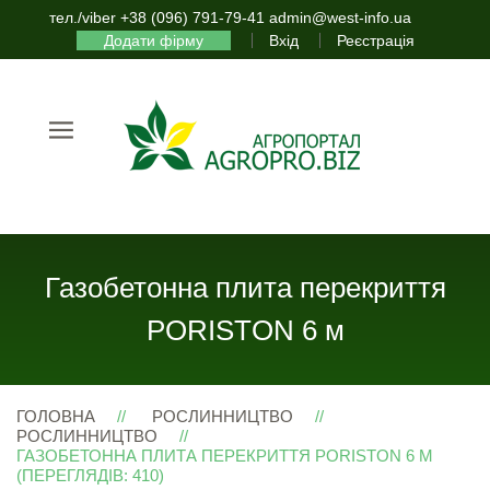
тел./viber +38 (096) 791-79-41 admin@west-info.ua
Додати фірму
Вхід
Реєстрація
Газобетонна плита перекриття
PORISTON 6 м
ГОЛОВНА
РОСЛИННИЦТВО
РОСЛИННИЦТВО
ГАЗОБЕТОННА ПЛИТА ПЕРЕКРИТТЯ PORISTON 6 М
(ПЕРЕГЛЯДІВ: 410)