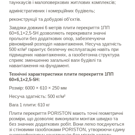
таунхаусів і малоповерхових житлових комплексів;
адміністративних і комерційних будівель;
реконструкції та добудові об’єктів.
Завдяки довжині 6 метрів плити перекриття 1ПП
60×6,1×2,5-5Н дозволяють перекривати значні
прольоти без додаткових опор, забезпечуючи
рівномірний розподіл навантаження. Несуча здатність
500 кг/м² гарантує безпечну експлуатацію навіть при
підвищених навантаженнях, а газобетонна структура
сприяє зменшенню загальної ваги будівлі та
навантаження на фундамент.
Технічні характеристики плити перекриття 1ПП
60×6,1×2,5-5Н:
Розмір: 6000 × 610 × 250 мм
Несуча здатність: 500 кг/м²
Вага 1 плити: 610 кг
Плити перекриття PORISTON мають точні геометричні
розміри, що дозволяє виконувати монтаж швидко та
без значних додаткових робіт. Вони легко поєднуються
зі стіновими газоблоками PORISTON, утворюючи єдину
енергоефективну конструкцію без містків холоду.