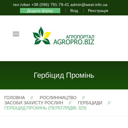
тел./viber +38 (096) 791-79-41 admin@west-info.ua
Додати фірму
Вхід
Реєстрація
Гербіцид Промінь
ГОЛОВНА
РОСЛИННИЦТВО
ЗАСОБИ ЗАХИСТУ РОСЛИН
ГЕРБІЦИДИ
ГЕРБІЦИД ПРОМІНЬ (ПЕРЕГЛЯДІВ: 329)