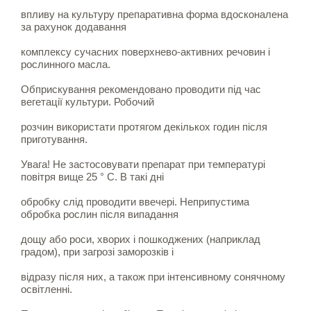
впливу на культуру препаративна форма вдосконалена
за рахунок додавання
комплексу сучасних поверхнево-активних речовин і
рослинного масла.
Обприскування рекомендовано проводити під час
вегетації культури. Робочий
розчин використати протягом декількох годин після
приготування.
Увага! Не застосовувати препарат при температурі
повітря вище 25 ° С. В такі дні
обробку слід проводити ввечері. Неприпустима
обробка рослин після випадання
дощу або роси, хворих і пошкоджених (наприклад
градом), при загрозі заморозків і
відразу після них, а також при інтенсивному сонячному
освітленні.