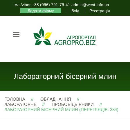
тел./viber +38 (096) 791-79-41 admin@west-info.ua
Додати фірму
Вхід
Реєстрація
Лабораторний бісерний млин
ГОЛОВНА
ОБЛАДНАННЯ
ЛАБОРАТОРНЕ
ПРОБОВІДБІРНИКИ
ЛАБОРАТОРНИЙ БІСЕРНИЙ МЛИН (ПЕРЕГЛЯДІВ: 334)