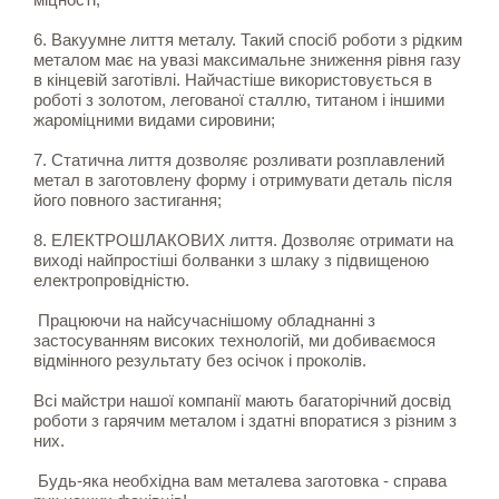
6. Вакуумне лиття металу. Такий спосіб роботи з рідким
металом має на увазі максимальне зниження рівня газу
в кінцевій заготівлі. Найчастіше використовується в
роботі з золотом, легованої сталлю, титаном і іншими
жароміцними видами сировини;
7. Статична лиття дозволяє розливати розплавлений
метал в заготовлену форму і отримувати деталь після
його повного застигання;
8. ЕЛЕКТРОШЛАКОВИХ лиття. Дозволяє отримати на
виході найпростіші болванки з шлаку з підвищеною
електропровідністю.
Працюючи на найсучаснішому обладнанні з
застосуванням високих технологій, ми добиваємося
відмінного результату без осічок і проколів.
Всі майстри нашої компанії мають багаторічний досвід
роботи з гарячим металом і здатні впоратися з різним з
них.
Будь-яка необхідна вам металева заготовка - справа