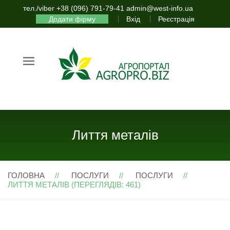
тел./viber +38 (096) 791-79-41 admin@west-info.ua
Додати фірму
Вхід
Реєстрація
Лиття металів
ГОЛОВНА
ПОСЛУГИ
ПОСЛУГИ
ЛИТТЯ МЕТАЛІВ (ПЕРЕГЛЯДІВ: 461)