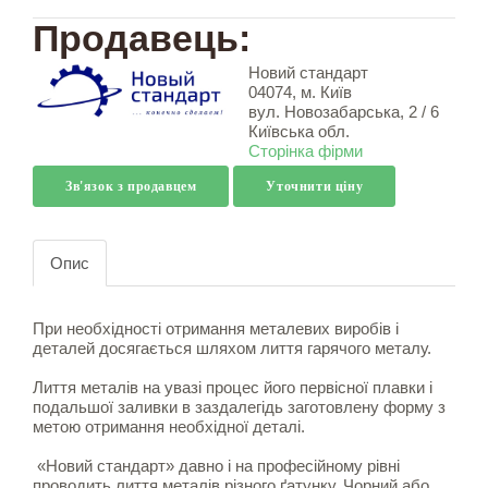
Продавець:
Новий стандарт
04074, м. Київ
вул. Новозабарська, 2 / 6
Київська обл.
Сторінка фірми
Зв'язок з продавцем
Уточнити ціну
Опис
При необхідності отримання металевих виробів і
деталей досягається шляхом лиття гарячого металу.
Лиття металів на увазі процес його первісної плавки і
подальшої заливки в заздалегідь заготовлену форму з
метою отримання необхідної деталі.
«Новий стандарт» давно і на професійному рівні
проводить лиття металів різного ґатунку. Чорний або