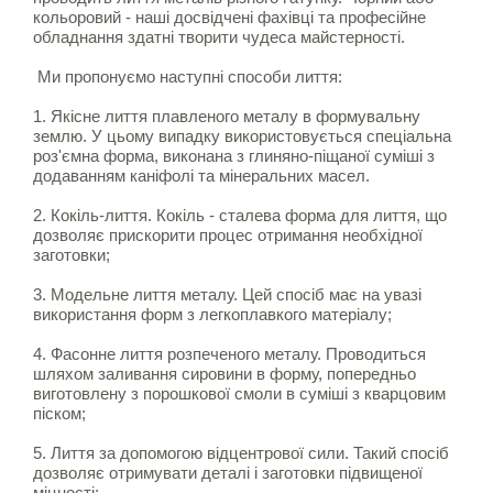
кольоровий - наші досвідчені фахівці та професійне
обладнання здатні творити чудеса майстерності.
Ми пропонуємо наступні способи лиття:
1. Якісне лиття плавленого металу в формувальну
землю. У цьому випадку використовується спеціальна
роз'ємна форма, виконана з глиняно-піщаної суміші з
додаванням каніфолі та мінеральних масел.
2. Кокіль-лиття. Кокіль - сталева форма для лиття, що
дозволяє прискорити процес отримання необхідної
заготовки;
3. Модельне лиття металу. Цей спосіб має на увазі
використання форм з легкоплавкого матеріалу;
4. Фасонне лиття розпеченого металу. Проводиться
шляхом заливання сировини в форму, попередньо
виготовлену з порошкової смоли в суміші з кварцовим
піском;
5. Лиття за допомогою відцентрової сили. Такий спосіб
дозволяє отримувати деталі і заготовки підвищеної
міцності;