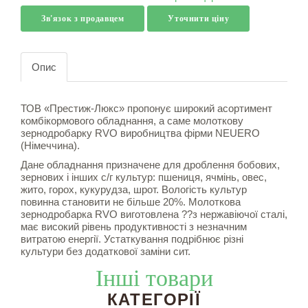
Зв'язок з продавцем
Уточнити ціну
Опис
ТОВ «Престиж-Люкс» пропонує широкий асортимент
комбікормового обладнання, а саме молоткову
зернодробарку RVO виробництва фірми NEUERO
(Німеччина).
Дане обладнання призначене для дроблення бобових,
зернових і інших с/г культур: пшениця, ячмінь, овес,
жито, горох, кукурудза, шрот. Вологість культур
повинна становити не більше 20%. Молоткова
зернодробарка RVO виготовлена ??з нержавіючої сталі,
має високий рівень продуктивності з незначним
витратою енергії. Устаткування подрібнює різні
культури без додаткової заміни сит.
Інші товари
КАТЕГОРІЇ