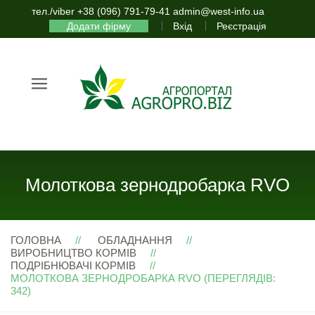
тел./viber +38 (096) 791-79-41 admin@west-info.ua
Додати фірму
Вхід
Реєстрація
Молоткова зернодробарка RVO
ГОЛОВНА
ОБЛАДНАННЯ
ВИРОБНИЦТВО КОРМІВ
ПОДРІБНЮВАЧІ КОРМІВ
МОЛОТКОВА ЗЕРНОДРОБАРКА RVO (ПЕРЕГЛЯДІВ:
342)