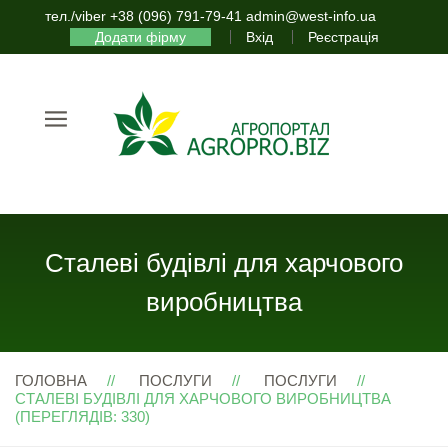
тел./viber +38 (096) 791-79-41 admin@west-info.ua
Додати фірму
Вхід
Реєстрація
Сталеві будівлі для харчового
виробництва
ГОЛОВНА
ПОСЛУГИ
ПОСЛУГИ
СТАЛЕВІ БУДІВЛІ ДЛЯ ХАРЧОВОГО ВИРОБНИЦТВА
(ПЕРЕГЛЯДІВ: 330)