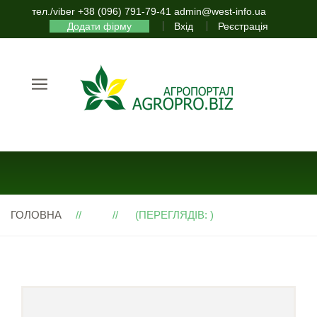
тел./viber +38 (096) 791-79-41 admin@west-info.ua
Додати фірму
Вхід
Реєстрація
ГОЛОВНА
(ПЕРЕГЛЯДІВ: )