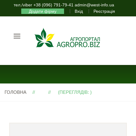
тел./viber +38 (096) 791-79-41 admin@west-info.ua
Додати фірму
Вхід
Реєстрація
ГОЛОВНА
(ПЕРЕГЛЯДІВ: )