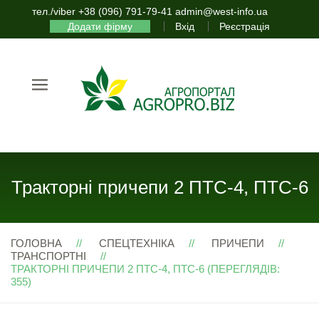
тел./viber +38 (096) 791-79-41 admin@west-info.ua
Додати фірму
Вхід
Реєстрація
Тракторні причепи 2 ПТС-4, ПТС-6
ГОЛОВНА
СПЕЦТЕХНІКА
ПРИЧЕПИ
ТРАНСПОРТНІ
ТРАКТОРНІ ПРИЧЕПИ 2 ПТС-4, ПТС-6 (ПЕРЕГЛЯДІВ:
355)