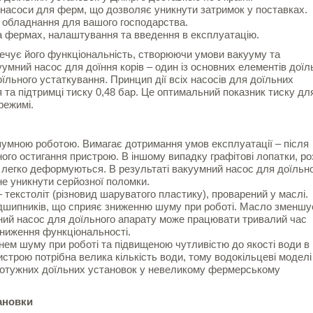
ні насоси для ферм, що дозволяє уникнути затримок у поставках.
 обладнання для вашого господарства.
а фермах, налаштування та введення в експлуатацію.
ечує його функціональність, створюючи умови вакууму та
умний насос для доїння корів – один із основних елементів доїл
їльного устаткування. Принцип дії всіх насосів для доїльних
 та підтримці тиску 0,48 бар. Це оптимальний показник тиску дл
режимі.
шумною роботою. Вимагає дотримання умов експлуатації – після
ного остигання пристрою. В іншому випадку графітові лопатки, розі
, легко деформуються. В результаті вакуумний насос для доїльн
не уникнути серйозної поломки.
 текстоліт (різновид шаруватого пластику), проварений у маслі.
ідшипників, що сприяє зниженню шуму при роботі. Масло зменшу
мний насос для доїльного апарату може працювати тривалий час
зниження функціональності.
нем шуму при роботі та підвищеною чутливістю до якості води в
строю потрібна велика кількість води, тому водокільцеві моделі
потужних доїльних установок у невеликому фермерському
ановки