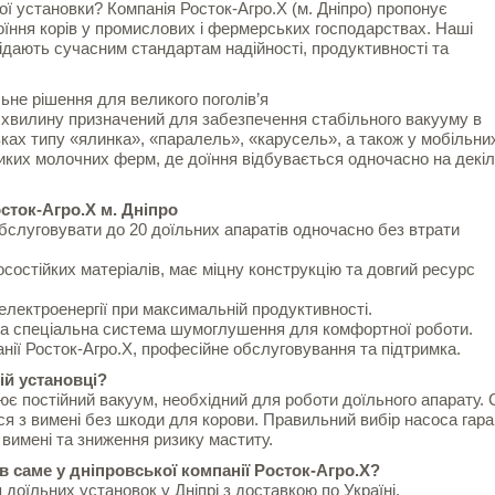
ї установки? Компанія Росток-Агро.Х (м. Дніпро) пропонує
їння корів у промислових і фермерських господарствах. Наші
ідають сучасним стандартам надійності, продуктивності та
ьне рішення для великого поголів’я
а хвилину призначений для забезпечення стабільного вакууму в
ках типу «ялинка», «паралель», «карусель», а також у мобільни
ликих молочних ферм, де доїння відбувається одночасно на декі
сток-Агро.Х м. Дніпро
обслуговувати до 20 доїльних апаратів одночасно без втрати
носостійких матеріалів, має міцну конструкцію та довгий ресурс
електроенергії при максимальній продуктивності.
 та спеціальна система шумоглушення для комфортної роботи.
мпанії Росток-Агро.Х, професійне обслуговування та підтримка.
ій установці?
ює постійний вакуум, необхідний для роботи доїльного апарату.
я з вимені без шкоди для корови. Правильний вибір насоса гар
 вимені та зниження ризику маститу.
в саме у дніпровської компанії Росток-Агро.Х?
доїльних установок у Дніпрі з доставкою по Україні.