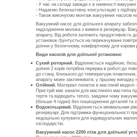
- У нас на складі завжди є в наявності вакуум
- Надаємо безкоштовну консультацію з підбору
- Також виконуємо монтаж вакуумних насосів н
Вакуумний насос для доїльного апарату забезп
надходження молока з вимені в резервуар. Ваку
апарату. Від роботи залежить продуктивність до
установок ґрунтується на перекачуванні повітря
доїння у безпечному, комфортному для корови 
Види насосів для доїльної установки:
Сухий роторний.
Відрізняється надійною, без
доїння 2 корів потрібна перерва в роботі до пов
до стану, близького до температури плавлення
апарату може заклинювати, у гіршому випадку 
Олійний.
Матеріал лопаток в масляній моделі –
Пристрій має канали для масляного мастила п
тертя та відводить тепло, завдяки чому вакуу
(більше 4 годин) без пошкодження деталей та 
Водокільцевий.
Відрізняється мінімальним рів
резервуарі. Для підтримки функціональності при
недоцільно купувати для індивідуальних мало
господарстві.
Вакуумний насос 2200 л/хв для доїльної уст