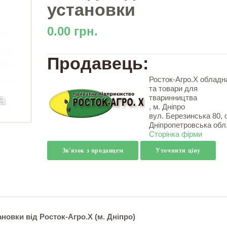
установки
0.00 грн.
Продавець:
Росток-Агро.Х обладн
та товари для
тваринництва
, м. Дніпро
вул. Березинська 80, 
Дніпропетровська обл
Сторінка фірми
Зв'язок з продавцем
Уточнити ціну
новки від Росток-Агро.Х (м. Дніпро)