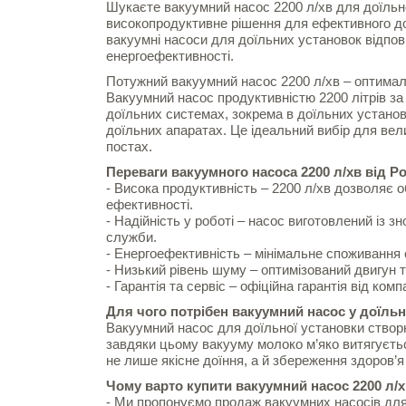
Шукаєте вакуумний насос 2200 л/хв для доїльно
високопродуктивне рішення для ефективного до
вакуумні насоси для доїльних установок відпов
енергоефективності.
Потужний вакуумний насос 2200 л/хв – оптимал
Вакуумний насос продуктивністю 2200 літрів з
доїльних системах, зокрема в доїльних установ
доїльних апаратах. Це ідеальний вибір для ве
постах.
Переваги вакуумного насоса 2200 л/хв від Ро
- Висока продуктивність – 2200 л/хв дозволяє 
ефективності.
- Надійність у роботі – насос виготовлений із з
служби.
- Енергоефективність – мінімальне споживання 
- Низький рівень шуму – оптимізований двигун
- Гарантія та сервіс – офіційна гарантія від ко
Для чого потрібен вакуумний насос у доїльн
Вакуумний насос для доїльної установки створ
завдяки цьому вакууму молоко м’яко витягуєтьс
не лише якісне доїння, а й збереження здоров’я
Чому варто купити вакуумний насос 2200 л/х
- Ми пропонуємо продаж вакуумних насосів для 