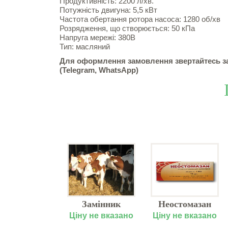
Продуктивність: 2200 л/хв.
Потужність двигуна: 5,5 кВт
Частота обертання ротора насоса: 1280 об/хв
Розрядження, що створюється: 50 кПа
Напруга мережі: 380В
Тип: масляний
Для оформлення замовлення звертайтесь за тел
(Telegram, WhatsApp)
Дозатор
Замінник
Неостомазан
ітамінів та
молока для
218.00 грн.
Ціну не вказано
Ціну не вказано
ів (Dosatron)
телят