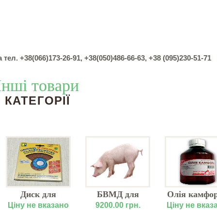
. +38(066)173-26-91, +38(050)486-66-63, +38 (095)230-51-71
Інші товари
КАТЕГОРІЇ
Диск для
БВМД для
Олія камфо
корекції ратиць
свиней СТАРТ
Ціну не вказано
9200.00 грн.
Ціну не вказ
Philipsen 115 мм
20%