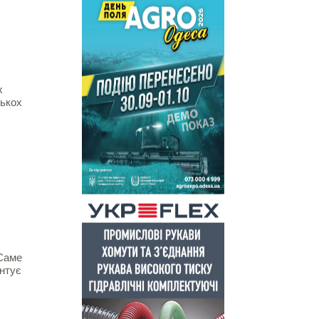
х
лькох
 Саме
антує