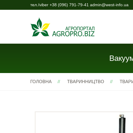
тел./viber +38 (096) 791-79-41 admin@west-info.ua
Вакуум
ГОЛОВНА
ТВАРИННИЦТВО
ТВАР