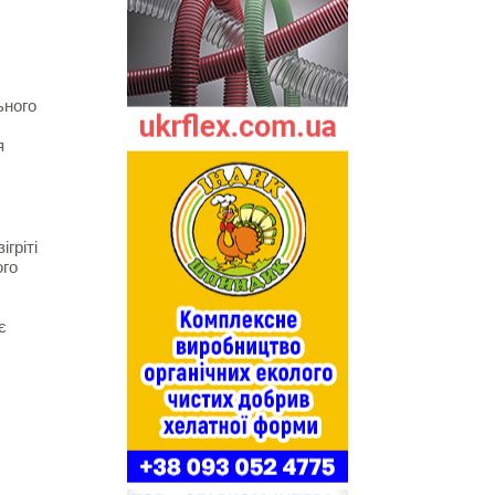
ьного
я
гріті
ого
є