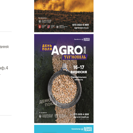
ання
оф.4
.