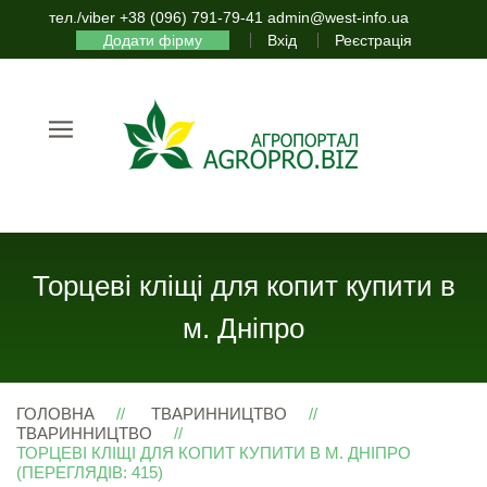
тел./viber +38 (096) 791-79-41 admin@west-info.ua
Додати фірму
Вхід
Реєстрація
Торцеві кліщі для копит купити в
м. Дніпро
ГОЛОВНА
ТВАРИННИЦТВО
ТВАРИННИЦТВО
ТОРЦЕВІ КЛІЩІ ДЛЯ КОПИТ КУПИТИ В М. ДНІПРО
(ПЕРЕГЛЯДІВ: 415)