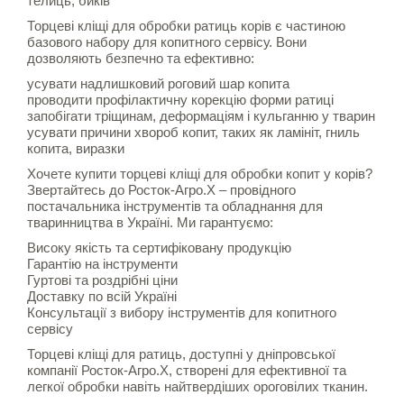
телиць, биків
Торцеві кліщі для обробки ратиць корів є частиною
базового набору для копитного сервісу. Вони
дозволяють безпечно та ефективно:
усувати надлишковий роговий шар копита
проводити профілактичну корекцію форми ратиці
запобігати тріщинам, деформаціям і кульганню у тварин
усувати причини хвороб копит, таких як ламініт, гниль
копита, виразки
Хочете купити торцеві кліщі для обробки копит у корів?
Звертайтесь до Росток-Агро.Х – провідного
постачальника інструментів та обладнання для
тваринництва в Україні. Ми гарантуємо:
Високу якість та сертифіковану продукцію
Гарантію на інструменти
Гуртові та роздрібні ціни
Доставку по всій Україні
Консультації з вибору інструментів для копитного
сервісу
Торцеві кліщі для ратиць, доступні у дніпровської
компанії Росток-Агро.Х, створені для ефективної та
легкої обробки навіть найтвердіших ороговілих тканин.