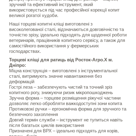
зручний та ефективний інструмент, який
використовується під час професійної корекції копит
великої рогатої худоби.
Наші торцеві копитні кліщі виготовлені з
високолегованої сталі, відзначаються довговічністю та
точністю зрізу, ідеально підходять для щоденної роботи
ветеринарів, працівників копитного сервісу, а також для
самостійного використання у фермерських
господарствах.
Торцеві кліщі для ратиць від Росток-Агро.Х м.
Дніпро:
Міцна конструкція – виготовлені з інструментальної
сталі, витримують значне навантаження без
деформацій
Гострі леза – забезпечують чистий та точний зріз
копитного рогу, знижуючи ризик мікропошкоджень
Зручна форма – торцеве розміщення ріжучої частини
дозволяє легко обробляти важкодоступні зони копита
Протиковзкі ручки – ергономічна форма для зручного та
безпечного захоплення
Довгий термін служби – інструмент не тупиться навіть
після багатьох циклів використання
Призначені для ВРХ – ідеально підходять для корів,