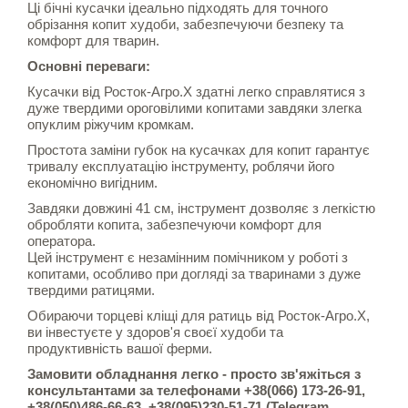
Ці бічні кусачки ідеально підходять для точного
обрізання копит худоби, забезпечуючи безпеку та
комфорт для тварин.
Основні переваги:
Кусачки від Росток-Агро.Х здатні легко справлятися з
дуже твердими ороговілими копитами завдяки злегка
опуклим ріжучим кромкам.
Простота заміни губок на кусачках для копит гарантує
тривалу експлуатацію інструменту, роблячи його
економічно вигідним.
Завдяки довжині 41 см, інструмент дозволяє з легкістю
обробляти копита, забезпечуючи комфорт для
оператора.
Цей інструмент є незамінним помічником у роботі з
копитами, особливо при догляді за тваринами з дуже
твердими ратицями.
Обираючи торцеві кліщі для ратиць від Росток-Агро.Х,
ви інвестуєте у здоров'я своєї худоби та
продуктивність вашої ферми.
Замовити обладнання легко - просто зв'яжіться з
консультантами за телефонами +38(066) 173-26-91,
+38(050)486-66-63, +38(095)230-51-71 (Telegram,