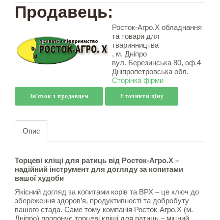
Продавець:
Росток-Агро.Х обладнання
та товари для
тваринництва
, м. Дніпро
вул. Березинська 80, оф.4
Дніпропетровська обл.
Сторінка фірми
Зв'язок з продавцем
Уточнити ціну
Опис
Торцеві кліщі для ратиць від Росток-Агро.Х –
надійний інструмент для догляду за копитами
вашої худоби
Якісний догляд за копитами корів та ВРХ – це ключ до
збереження здоров’я, продуктивності та добробуту
вашого стада. Саме тому компанія Росток-Агро.Х (м.
Дніпро) пропонує торцеві кліщі для ратиць – міцний,